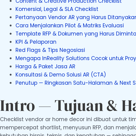
Content & Creative Production Checklist
Komersial, Legal & SLA Checklist
Pertanyaan Vendor AR yang Harus Ditanyaka
Cara Menjalankan Pilot & Matriks Evaluasi
Template RFP & Dokumen yang Harus Dimint
KPI & Pelaporan
Red Flags & Tips Negosiasi
Mengapa InReality Solutions Cocok untuk Pro
Harga & Paket Jasa AR
Konsultasi & Demo Solusi AR (CTA)
Penutup — Ringkasan Satu-Halaman & Next S
Intro — Tujuan & H
Checklist vendor ar home decor ini dibuat untuk 
mempercepat shortlist, menyusun RFP, dan menja
kebutuhan bisnis, teknis, dan kepatuhan — sehingg