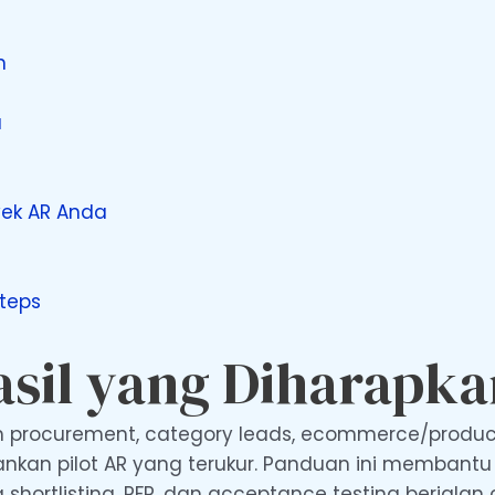
n
a
yek AR Anda
teps
asil yang Diharapka
tim procurement, category leads, ecommerce/produc
lankan pilot AR yang terukur. Panduan ini memba
a shortlisting, RFP, dan acceptance testing berjal