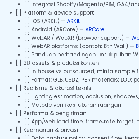
[ ] Integrasi Shopify/Magento/PIM, GA4/anal
[ ] Platform & device support
[ ] iOS (ARKit) —
ARKit
[ ] Android (ARCore) —
ARCore
[ ] WebAR / WebXR (browser support) —
We
[ ] WebAR platforms (contoh: 8th Wall) —
8
[ ] Panduan perbandingan untuk pilihan W
[ ] 3D assets & produksi konten
[ ] In‑house vs outsourced; minta sample fi
[ ] Format: GLB, USDZ; PBR materials; LOD;
[ ] Realisme & akurasi teknis
[ ] Lighting estimation, occlusion, shadow
[ ] Metode verifikasi ukuran ruangan
[ ] Performa & pengiriman
[ ] App/web load time, frame‑rate target, 
[ ] Keamanan & privasi
[ ] Data capture policy, consent flow; kep