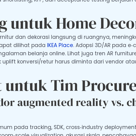
g untuk Home Decor
itur dan dekorasi langsung di ruangnya, mening
apat dilihat pada
IKEA Place
. Adopsi 3D/AR pada e‑
alaman belanja online. Lihat juga tren AR furnit
 uplift konversi/retur harus diminta dari vendor atau
t untuk Tim Procur
or augmented reality vs. c
mum pada tracking, SDK, cross‑industry deployment
oom‑scale visualization, akurasi skala, pencahayaa