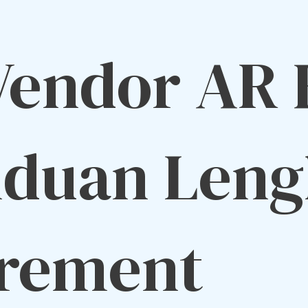
 Vendor AR
nduan Leng
rement