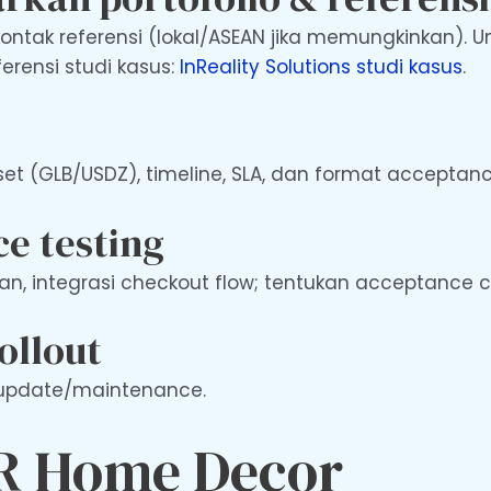
kontak referensi (lokal/ASEAN jika memungkinkan).
ferensi studi kasus:
InReality Solutions studi kasus
.
set (GLB/USDZ), timeline, SLA, dan format acceptanc
ce testing
n, integrasi checkout flow; tentukan acceptance cri
ollout
al update/maintenance.
AR Home Decor