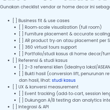
Gunakan checklist vendor ar home decor ini sebagai
[ ] Business fit & use cases
[ ] Room‑scale visualization (full room)
[ ] Furniture placement & accurate scalin
[ ] AR product try‑on atau placement per 
[ ] 360 virtual tours support
[ ] Portfolio/studi kasus di home decor/f
[ ] Referensi & studi kasus
[ ] 2–3 referensi klien (idealnya lokal/ASEA
[ ] Bukti hasil (conversion lift, penuruna
dan hasil, lihat:
studi kasus
[ ] UX & konversi measurement
[ ] Event tracking (add‑to‑cart, session l
[ ] Dukungan A/B testing dan analytics int
[ ] Integrasi & API