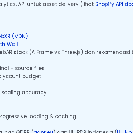
ytics, API untuk asset delivery (lihat
Shopify API do
bXR (MDN)
th Wall
ebAR stack (A‑Frame vs Three.js) dan rekomendasi t
nal + source files
 polycount budget
s, scaling accuracy
progressive loading & caching
atuhan GDPR (
gdpr.eu
) dan UU PDP Indonesia (
UU No