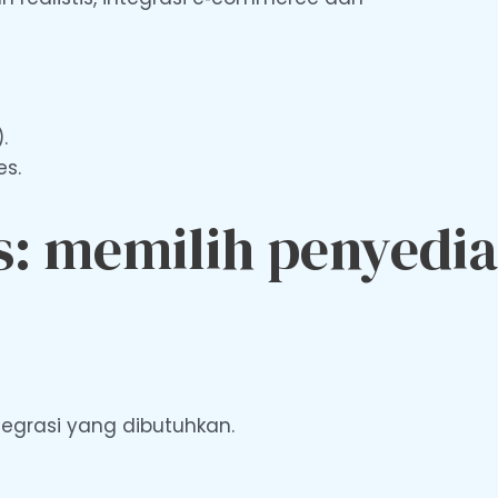
.
es.
s: memilih penyedia
ntegrasi yang dibutuhkan.