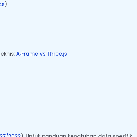
cs
)
eknis:
A‑Frame vs Three.js
.27/2022
). Untuk panduan kepatuhan data spesifik