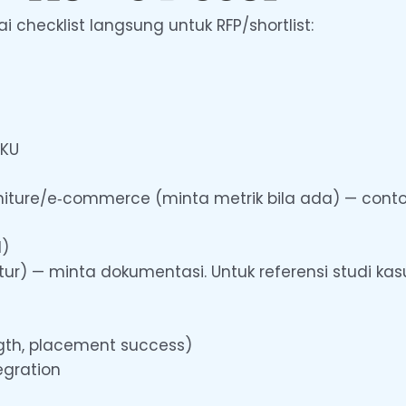
 checklist langsung untuk RFP/shortlist:
g
SKU
urniture/e‑commerce (minta metrik bila ada) — cont
N)
n retur) — minta dokumentasi. Untuk referensi studi 
ength, placement success)
egration