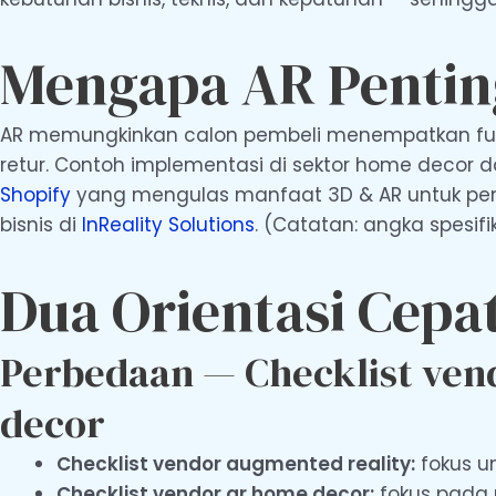
Mengapa AR Pentin
AR memungkinkan calon pembeli menempatkan furn
retur. Contoh implementasi di sektor home decor d
Shopify
yang mengulas manfaat 3D & AR untuk peng
bisnis di
InReality Solutions
. (Catatan: angka spesifik
Dua Orientasi Cepa
Perbedaan — Checklist vend
decor
Checklist vendor augmented reality:
fokus u
Checklist vendor ar home decor:
fokus pada r