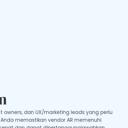
n
t owners, dan UX/marketing leads yang perlu
ntu Anda memastikan vendor AR memenuhi
an cepat dan dapat dipertanggungjawabkan.