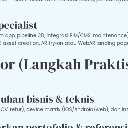
pecialist
app, pipeline 3D, integrasi PIM/CMS, maintenance)
D asset creation, AR try‑on atau WebAR landing pag
dor (Langkah Prakti
uhan bisnis & teknis
AOV, retur), device matrix (iOS/Android/web), dan i
rkan portofolio & referensi