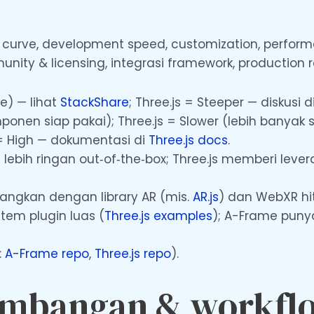
 curve, development speed, customization, performan
nity & licensing, integrasi framework, production 
e) — lihat
StackShare
; Three.js = Steeper — diskusi d
ponen siap pakai); Three.js = Slower (lebih banyak s
 = High — dokumentasi di
Three.js docs
.
lebih ringan out‑of‑the‑box; Three.js memberi lev
angkan dengan library AR (mis.
AR.js
) dan WebXR hit
istem plugin luas (
Three.js examples
); A-Frame pun
:
A-Frame repo
,
Three.js repo
).
mbangan & workflo