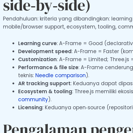
side‑by‑side)
Pendahuluan: kriteria yang dibandingkan: learning
mobile/browser support, ecosystem, tooling, commu
Learning curve
: A-Frame = Good (declarativ
Development speed
: A-Frame = Faster (kom
Customization
: A-Frame = Limited; Three.js
Performance & file size
: A-Frame cenderung 
teknis:
Needle comparison
).
AR tracking support
: Keduanya dapat dipas
Ecosystem & tooling
: Three.js memiliki ekos
community
).
Licensing
: Keduanya open‑source (repositori
Pengalaman penge