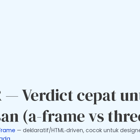
 — Verdict cepat u
n (a-frame vs three
Frame
— deklaratif/HTML‑driven, cocok untuk designe
cada
.