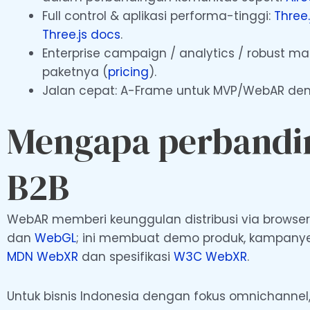
Full control & aplikasi performa-tinggi:
Three.
Three.js docs
.
Enterprise campaign / analytics / robust ma
paketnya (
pricing
).
Jalan cepat: A-Frame untuk MVP/WebAR demo;
Mengapa perbandin
B2B
WebAR memberi keunggulan distribusi via browser
dan
WebGL
; ini membuat demo produk, kampanye m
MDN WebXR
dan spesifikasi
W3C WebXR
.
Untuk bisnis Indonesia dengan fokus omnichannel