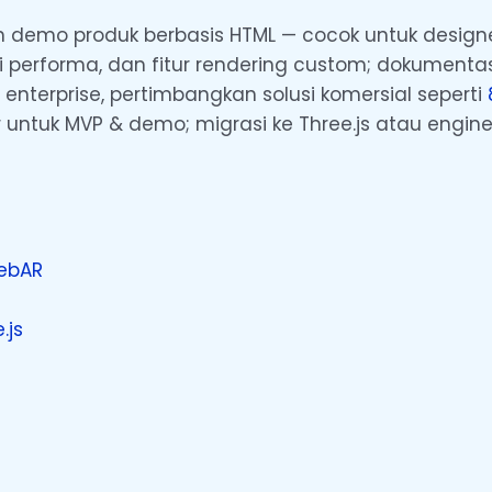
an demo produk berbasis HTML — cocok untuk designe
asi performa, dan fitur rendering custom; dokumenta
A enterprise, pertimbangkan solusi komersial seperti
tuk MVP & demo; migrasi ke Three.js atau engine 
WebAR
.js