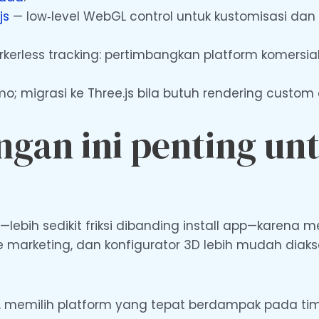
js
— low‑level WebGL control untuk kustomisasi dan 
rkerless tracking: pertimbangkan platform komersial
 migrasi ke Three.js bila butuh rendering custom 
gan ini penting u
—lebih sedikit friksi dibanding install app—karen
arketing, dan konfigurator 3D lebih mudah diakses.
, memilih platform yang tepat berdampak pada tim