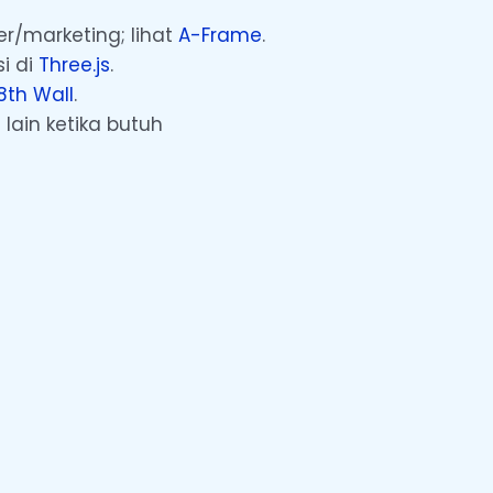
r/marketing; lihat
A-Frame
.
si di
Three.js
.
8th Wall
.
lain ketika butuh