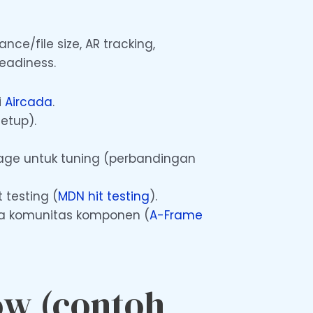
ce/file size, AR tracking,
readiness.
i
Aircada
.
etup).
erage untuk tuning (perbandingan
 testing (
MDN hit testing
).
ya komunitas komponen (
A-Frame
w (contoh