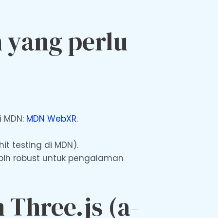
h yang perlu
i MDN:
MDN WebXR
.
it testing di MDN).
ebih robust untuk pengalaman
 Three.js (a-