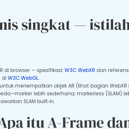
is singkat — istila
 di browser — spesifikasi:
W3C WebXR
dan referens
i di
W3C WebGL
.
a untuk menempatkan objek AR (lihat bagian WebXR h
beda—marker lebih sederhana; markerless (SLAM) l
warkan SLAM built‑in.
Apa itu A-Frame dan