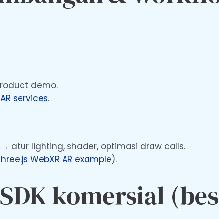
product demo.
 AR services
.
 atur lighting, shader, optimasi draw calls.
Three.js WebXR AR example
).
 SDK komersial (be