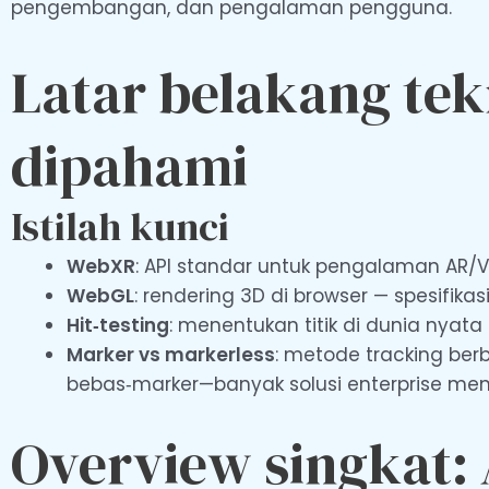
pengembangan, dan pengalaman pengguna.
Latar belakang tekn
dipahami
Istilah kunci
WebXR
: API standar untuk pengalaman AR/VR
WebGL
: rendering 3D di browser — spesifikas
Hit‑testing
: menentukan titik di dunia nyat
Marker vs markerless
: metode tracking ber
bebas‑marker—banyak solusi enterprise mena
Overview singkat: 