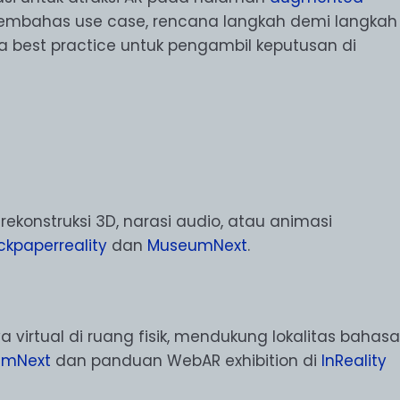
i membahas use case, rencana langkah demi langkah
erta best practice untuk pengambil keputusan di
onstruksi 3D, narasi audio, atau animasi
ckpaperreality
dan
MuseumNext
.
virtual di ruang fisik, mendukung lokalitas bahasa
umNext
dan panduan WebAR exhibition di
InReality