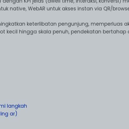
 dengan KPI jelas (dwell time, interaksi, konversi)
untuk native, WebAR untuk akses instan via QR/browse
gkatkan keterlibatan pengunjung, memperluas akse
ilot kecil hingga skala penuh, pendekatan bertahap
mi langkah
ing ar)