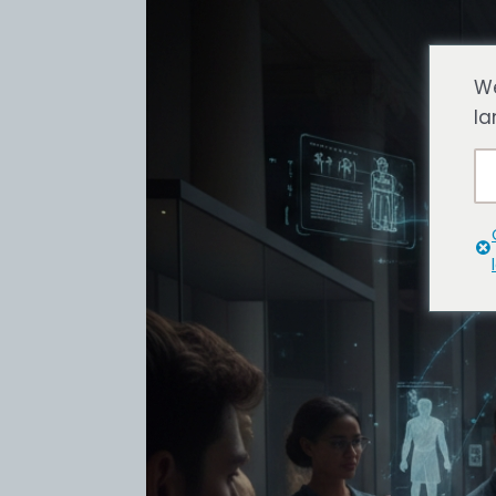
We
la