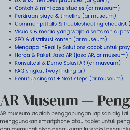
UX & konten best practices (ar galeri)
Contoh & mini case studies (ar museum)
Perkiraan biaya & timeline (ar museum)
Common pitfalls & troubleshooting checklis
Visuals & media yang wajib disertakan di post
SEO & distribusi konten (ar museum)
Mengapa InReality Solutions cocok untuk pr
Harga & Paket Jasa AR (jasa AR, ar museum)
Konsultasi & Demo Solusi AR (ar museum)
FAQ singkat (wayfinding ar)
Penutup singkat + Next steps (ar museum)
AR Museum — Penga
AR museum adalah penggabungan lapisan digital (an
menggunakan smartphone atau tablet untuk pengala
dan memungkinkan pengukuran interaksi pengunjun