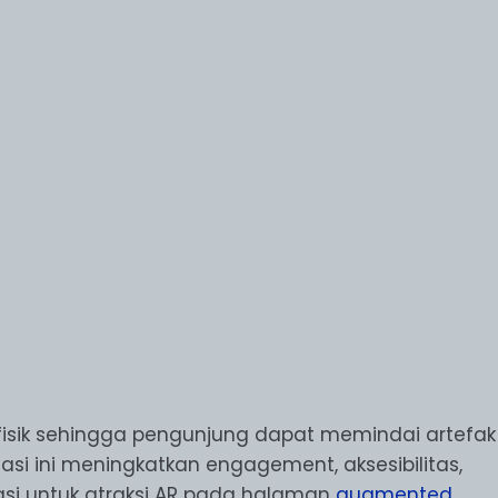
i fisik sehingga pengunjung dapat memindai artefak
i ini meningkatkan engagement, aksesibilitas,
asi untuk atraksi AR pada halaman
augmented