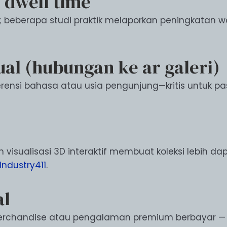
dwell time
beberapa studi praktik melaporkan peningkatan wak
ual (hubungan ke ar galeri)
erensi bahasa atau usia pengunjung—kritis untuk pa
dan visualisasi 3D interaktif membuat koleksi lebih 
Industry411
.
al
 merchandise atau pengalaman premium berbayar —