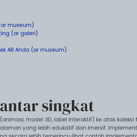
t (ar museum)
ing (ar galeri)
oyek AR Anda (ar museum)
ntar singkat
imasi, model 3D, label interaktif) ke atas koleks
man yang lebih edukatif dan imersif. Implementas
g secara lebih terperinci—lihat contoh implement