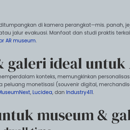
ditumpangkan di kamera perangkat—mis. panah, je
au jalur evakuasi. Manfaat dan studi praktis terka
dor AR museum
.
galeri ideal untuk
 memperdalam konteks, memungkinkan personalisasi
 peluang monetisasi (souvenir digital, merchandise
MuseumNext
,
Lucidea
, dan
Industry411
.
 untuk museum & gal