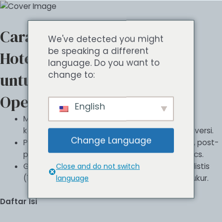
Cara Membuat Virtual Tour
We've detected you might
be speaking a different
Hotel — Panduan Lengkap
language. Do you want to
change to:
untuk Tim Marketing &
Operasional
English
Menghasilkan virtual tour 360° meningkatkan
kepercayaan calon tamu dan mendorong konversi.
Change Language
Panduan ini mencakup perencanaan, produksi, post-
production, hingga integrasi booking & analytics.
Gunakan checklist pra-shoot dan timeline realistis
Close and do not switch
(1–3 minggu) untuk peluncuran cepat dan terukur.
language
Daftar Isi