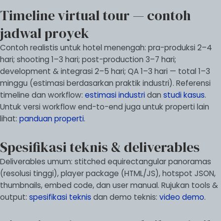
Timeline virtual tour — contoh
jadwal proyek
Contoh realistis untuk hotel menengah: pra-produksi 2–4
hari; shooting 1–3 hari; post-production 3–7 hari;
development & integrasi 2–5 hari; QA 1–3 hari — total 1–3
minggu (estimasi berdasarkan praktik industri). Referensi
timeline dan workflow:
estimasi industri
dan
studi kasus
.
Untuk versi workflow end-to-end juga untuk properti lain
lihat:
panduan properti
.
Spesifikasi teknis & deliverables
Deliverables umum: stitched equirectangular panoramas
(resolusi tinggi), player package (HTML/JS), hotspot JSON,
thumbnails, embed code, dan user manual. Rujukan tools &
output:
spesifikasi teknis
dan demo teknis:
video demo
.