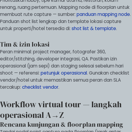
Prioritaskan lobby, tipe kamar utama, restoran, kolam
renang, ruang pertemuan. Mapping node di floorplan untuk
membuat rute capture — sumber:
panduan mapping node
.
Panduan shot list lengkap dan template lokasi capture
untuk properti/hotel tersedia di:
shot list & template
.
Tim & izin lokasi
Peran minimal: project manager, fotografer 360,
editor/stitching, developer integrasi, QA. Pastikan izin
operasional (jam sepi) dan staging selesai sebelum hari
shoot — referensi:
petunjuk operasional
. Gunakan checklist
vendor/hotel untuk memastikan semua peran dan SLA
tercakup:
checklist vendor
.
Workflow virtual tour — langkah
operasional A→Z
Rencana kunjungan & floorplan mapping
Tandai nodal point capture pada floorplan (jarak antar