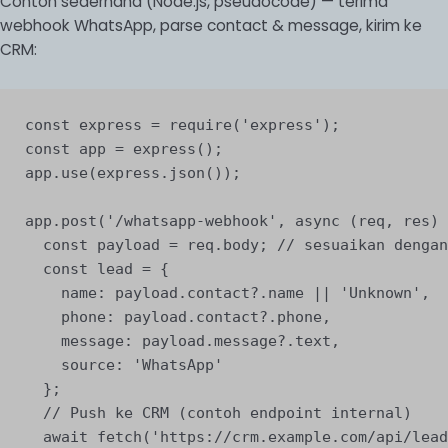
Contoh sederhana (Node.js, pseudocode) — terima
webhook WhatsApp, parse contact & message, kirim ke
CRM:
const express = require('express');

const app = express();

app.use(express.json());

app.post('/whatsapp-webhook', async (req, res) 
  const payload = req.body; // sesuaikan dengan
  const lead = {

    name: payload.contact?.name || 'Unknown',

    phone: payload.contact?.phone,

    message: payload.message?.text,

    source: 'WhatsApp'

  };

  // Push ke CRM (contoh endpoint internal)

  await fetch('https://crm.example.com/api/lead