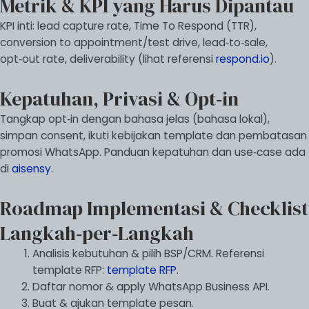
Metrik & KPI yang Harus Dipantau
KPI inti: lead capture rate, Time To Respond (TTR),
conversion to appointment/test drive, lead‑to‑sale,
opt‑out rate, deliverability (lihat referensi
respond.io
).
Kepatuhan, Privasi & Opt‑in
Tangkap opt‑in dengan bahasa jelas (bahasa lokal),
simpan consent, ikuti kebijakan template dan pembatasan
promosi WhatsApp. Panduan kepatuhan dan use‑case ada
di
aisensy
.
Roadmap Implementasi & Checklist
Langkah‑per‑Langkah
Analisis kebutuhan & pilih BSP/CRM. Referensi
template RFP:
template RFP
.
Daftar nomor & apply WhatsApp Business API.
Buat & ajukan template pesan.