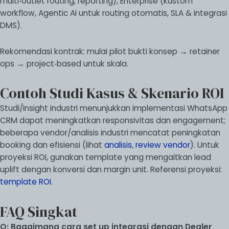
multi‑outlet routing, reporting), Enterprise (kustom
workflow, Agentic AI untuk routing otomatis, SLA & integrasi
DMS).
Rekomendasi kontrak: mulai pilot bukti konsep → retainer
ops → project‑based untuk skala.
Contoh Studi Kasus & Skenario ROI
Studi/insight industri menunjukkan implementasi WhatsApp
CRM dapat meningkatkan responsivitas dan engagement;
beberapa vendor/analisis industri mencatat peningkatan
booking dan efisiensi (lihat
analisis
,
review vendor
). Untuk
proyeksi ROI, gunakan template yang mengaitkan lead
uplift dengan konversi dan margin unit. Referensi proyeksi:
template ROI
.
FAQ Singkat
Q: Bagaimana cara set up integrasi dengan Dealer