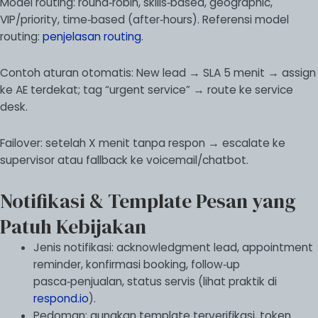
Model routing: round‑robin, skills‑based, geographic,
VIP/priority, time‑based (after‑hours). Referensi model
routing:
penjelasan routing
.
Contoh aturan otomatis: New lead → SLA 5 menit → assign
ke AE terdekat; tag “urgent service” → route ke service
desk.
Failover: setelah X menit tanpa respon → escalate ke
supervisor atau fallback ke voicemail/chatbot.
Notifikasi & Template Pesan yang
Patuh Kebijakan
Jenis notifikasi: acknowledgment lead, appointment
reminder, konfirmasi booking, follow‑up
pasca‑penjualan, status servis (lihat praktik di
respond.io
).
Pedoman: gunakan template terverifikasi, token