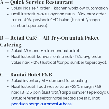
A — Quick Service Restaurant
Solusi: kios self-order + kitchen workflow automation.
Hasil ilustratif: waktu layanan turun ~30%, error order
turun ~40%, payback 9–12 bulan (ilustratif/tanpa
sumber tepercaya).
B — Retail Café + AR Try‑On untuk Paket
Catering
Solusi: AR menu + rekomendasi paket.
Hasil ilustratif: konversi online naik ~18%, avg order
value naik ~12% (ilustratif/tanpa sumber tepercaya).
C — Rantai Hotel F&B
Solusi: inventory AI + demand forecasting.
Hasil ilustratif: food waste turun ~22%, margin F&B
naik 1.8–2.5 poin (ilustratif/tanpa sumber tepercaya).
Untuk referensi sektor hotel secara spesifik, lihat
panduan harga automasi AI hotel
.