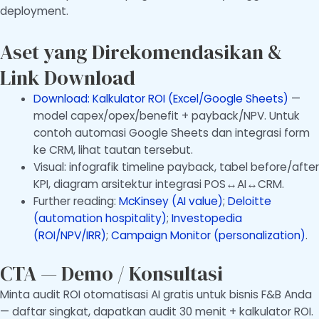
deployment.
Aset yang Direkomendasikan &
Link Download
Download: Kalkulator ROI (Excel/Google Sheets)
—
model capex/opex/benefit + payback/NPV. Untuk
contoh automasi Google Sheets dan integrasi form
ke CRM, lihat tautan tersebut.
Visual: infografik timeline payback, tabel before/after
KPI, diagram arsitektur integrasi POS↔AI↔CRM.
Further reading:
McKinsey (AI value)
;
Deloitte
(automation hospitality)
;
Investopedia
(ROI/NPV/IRR)
;
Campaign Monitor (personalization)
.
CTA — Demo / Konsultasi
Minta audit ROI otomatisasi AI gratis untuk bisnis F&B Anda
— daftar singkat, dapatkan audit 30 menit + kalkulator ROI.