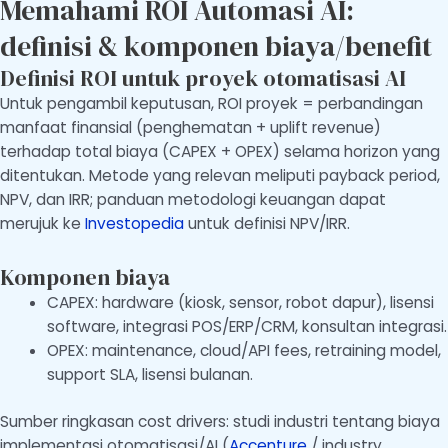
Memahami ROI Automasi AI:
definisi & komponen biaya/benefit
Definisi ROI untuk proyek otomatisasi AI
Untuk pengambil keputusan, ROI proyek = perbandingan
manfaat finansial (penghematan + uplift revenue)
terhadap total biaya (CAPEX + OPEX) selama horizon yang
ditentukan. Metode yang relevan meliputi payback period,
NPV, dan IRR; panduan metodologi keuangan dapat
merujuk ke
Investopedia
untuk definisi NPV/IRR.
Komponen biaya
CAPEX: hardware (kiosk, sensor, robot dapur), lisensi
software, integrasi POS/ERP/CRM, konsultan integrasi.
OPEX: maintenance, cloud/API fees, retraining model,
support SLA, lisensi bulanan.
Sumber ringkasan cost drivers: studi industri tentang biaya
implementasi otomatisasi/AI (
Accenture
/ industry