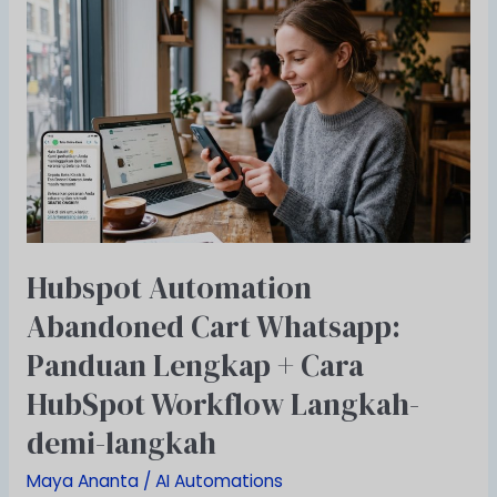
Hubspot
Automation
Abandoned
Cart
Whatsapp:
Panduan
Lengkap
+
Cara
HubSpot
Workflow
Hubspot Automation
Langkah-
Abandoned Cart Whatsapp:
demi-
langkah
Panduan Lengkap + Cara
HubSpot Workflow Langkah-
demi-langkah
Maya Ananta
/
AI Automations