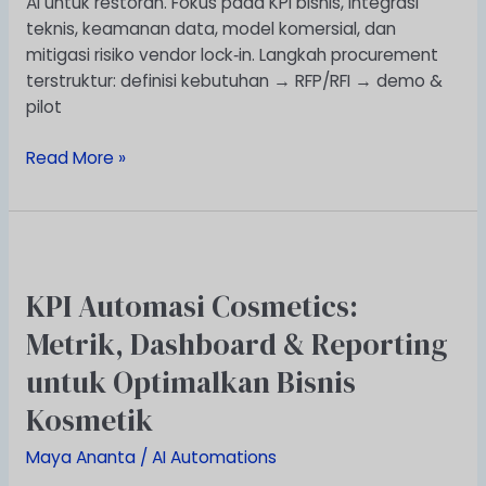
AI untuk restoran. Fokus pada KPI bisnis, integrasi
teknis, keamanan data, model komersial, dan
mitigasi risiko vendor lock‑in. Langkah procurement
terstruktur: definisi kebutuhan → RFP/RFI → demo &
pilot
Read More »
KPI
Automasi
KPI Automasi Cosmetics:
Cosmetics:
Metrik,
Metrik, Dashboard & Reporting
Dashboard
untuk Optimalkan Bisnis
&
Reporting
Kosmetik
untuk
Optimalkan
Maya Ananta
/
AI Automations
Bisnis