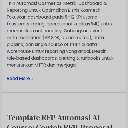
KPI Automasi Cosmetics: Metrik, Dashboard &
Kosmetik
Reporting untuk Optimalkan Bisnis Kosmetik
Fokuskan dashboard pada 8–12 KPI utama
(customer‑facing, operasional, kualitas/ML) untuk
memastikan actionability. Gabungkan event
instrumentation (AR SDK, e‑commerce), data
pipeline, dan single source of truth di data
warehouse untuk reporting yang andal. Desain
role‑based dashboards, alerting & runbooks untuk
menurunkan MTTR dan menjaga
Read More »
Template
RFP
Template RFP Automasi AI
Automasi
AI
Course: Contoh RFP, Proposal,