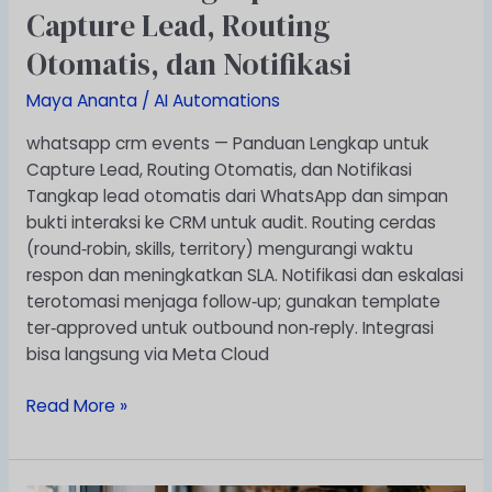
Capture Lead, Routing
—
Panduan
Otomatis, dan Notifikasi
Lengkap
untuk
Maya Ananta
/
AI Automations
Capture
whatsapp crm events — Panduan Lengkap untuk
Lead,
Capture Lead, Routing Otomatis, dan Notifikasi
Routing
Tangkap lead otomatis dari WhatsApp dan simpan
Otomatis,
bukti interaksi ke CRM untuk audit. Routing cerdas
dan
(round‑robin, skills, territory) mengurangi waktu
Notifikasi
respon dan meningkatkan SLA. Notifikasi dan eskalasi
terotomasi menjaga follow‑up; gunakan template
ter‑approved untuk outbound non‑reply. Integrasi
bisa langsung via Meta Cloud
Read More »