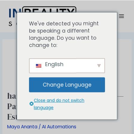
Lewati
Post
Men
ke
pagination
uta
konten
We've detected you might
be speaking a different
language. Do you want to
change to:
AI Automations
English
Change Language
harga automasi ai coworking —
harga
Close and do not switch
automasi
Panduan Paket, Biaya, dan
language
ai
Estimasi ROI
coworking
—
Maya Ananta
/
AI Automations
Panduan