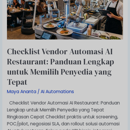
Restaurant:
Panduan
Lengkap
untuk
Memilih
Penyedia
yang
Checklist Vendor Automasi AI
Tepat
Restaurant: Panduan Lengkap
untuk Memilih Penyedia yang
Tepat
Maya Ananta
/
AI Automations
Checklist Vendor Automasi AI Restaurant: Panduan
Lengkap untuk Memilih Penyedia yang Tepat
Ringkasan Cepat Checklist praktis untuk screening,
POC/pilot, negosiasi SLA, dan rollout solusi automasi