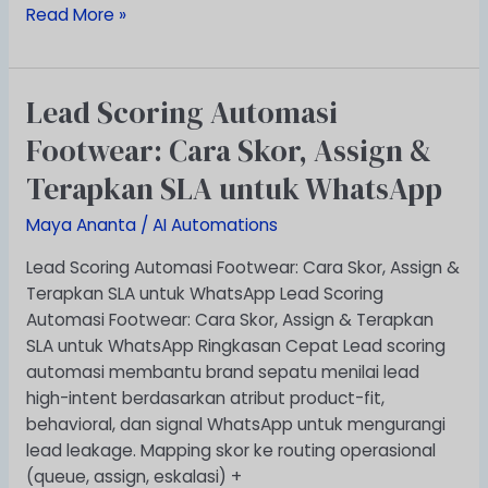
Read More »
Lead Scoring Automasi
Lead
Scoring
Footwear: Cara Skor, Assign &
Automasi
Terapkan SLA untuk WhatsApp
Footwear:
Cara
Maya Ananta
/
AI Automations
Skor,
Assign
Lead Scoring Automasi Footwear: Cara Skor, Assign &
&
Terapkan SLA untuk WhatsApp Lead Scoring
Terapkan
Automasi Footwear: Cara Skor, Assign & Terapkan
SLA
SLA untuk WhatsApp Ringkasan Cepat Lead scoring
untuk
automasi membantu brand sepatu menilai lead
WhatsApp
high-intent berdasarkan atribut product-fit,
behavioral, dan signal WhatsApp untuk mengurangi
lead leakage. Mapping skor ke routing operasional
(queue, assign, eskalasi) +