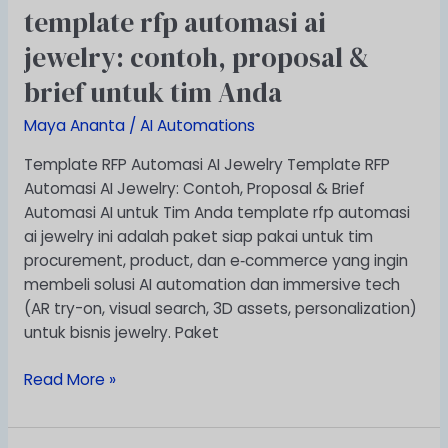
template rfp automasi ai
template
rfp
jewelry: contoh, proposal &
automasi
brief untuk tim Anda
ai
jewelry:
Maya Ananta
/
AI Automations
contoh,
proposal
Template RFP Automasi AI Jewelry Template RFP
&
Automasi AI Jewelry: Contoh, Proposal & Brief
brief
Automasi AI untuk Tim Anda template rfp automasi
untuk
ai jewelry ini adalah paket siap pakai untuk tim
tim
procurement, product, dan e‑commerce yang ingin
Anda
membeli solusi AI automation dan immersive tech
(AR try-on, visual search, 3D assets, personalization)
untuk bisnis jewelry. Paket
Read More »