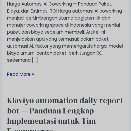
Paket,
Harga Automasi AI Coworking — Panduan Paket,
Biaya,
Biaya, dan Estimasi ROI Harga automasi AI coworking
dan
menjadi pertimbangan utama bagi pemilik dan
Estimasi
manajer coworking space di Indonesia yang menilai
ROI
paket dan biaya sebelum membeli. Artikel ini
menjelaskan apa yang termasuk dalam paket
automasi AI, faktor yang memengaruhi harga, model
biaya umum, contoh paket, perhitungan ROI
sederhana […]
Read More »
Klaviyo automation daily report
Klaviyo
automation
bot — Panduan Lengkap
daily
Implementasi untuk Tim
report
bot