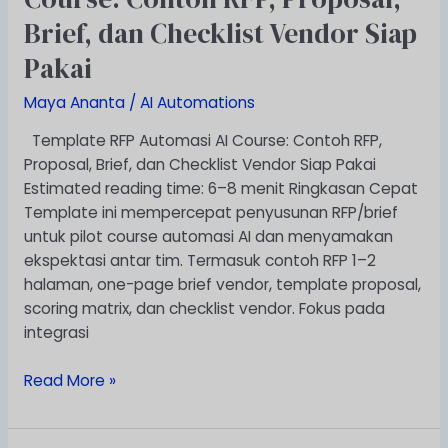
Course:
Brief, dan Checklist Vendor Siap
Contoh
RFP,
Pakai
Proposal,
Brief,
Maya Ananta
/
AI Automations
dan
Template RFP Automasi AI Course: Contoh RFP,
Checklist
Proposal, Brief, dan Checklist Vendor Siap Pakai
Vendor
Estimated reading time: 6–8 menit Ringkasan Cepat
Siap
Template ini mempercepat penyusunan RFP/brief
Pakai
untuk pilot course automasi AI dan menyamakan
ekspektasi antar tim. Termasuk contoh RFP 1–2
halaman, one-page brief vendor, template proposal,
scoring matrix, dan checklist vendor. Fokus pada
integrasi
Read More »