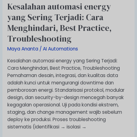
Kesalahan automasi energy
Kesalahan
automasi
yang Sering Terjadi: Cara
energy
Menghindari, Best Practice,
yang
Sering
Troubleshooting
Terjadi:
Cara
Maya Ananta
/
AI Automations
Menghindari,
Kesalahan automasi energy yang Sering Terjadi:
Best
Cara Menghindari, Best Practice, Troubleshooting
Practice,
Pemahaman desain, integrasi, dan kualitas data
Troubleshooting
adalah kunci untuk mengurangi downtime dan
pemborosan energi. Standarisasi protokol, modular
design, dan security-by-design mencegah banyak
kegagalan operasional. Uji pada kondisi ekstrem,
staging, dan change management wajib sebelum
deploy ke produksi. Proses troubleshooting
sistematis (identifikasi → isolasi →