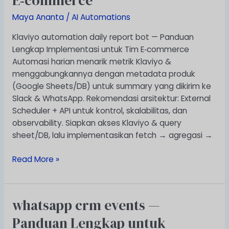
E‑commerce
—
Panduan
Maya Ananta
/
AI Automations
Lengkap
Klaviyo automation daily report bot — Panduan
Implementasi
Lengkap Implementasi untuk Tim E‑commerce
untuk
Automasi harian menarik metrik Klaviyo &
Tim
menggabungkannya dengan metadata produk
E‑commerce
(Google Sheets/DB) untuk summary yang dikirim ke
Slack & WhatsApp. Rekomendasi arsitektur: External
Scheduler + API untuk kontrol, skalabilitas, dan
observability. Siapkan akses Klaviyo & query
sheet/DB, lalu implementasikan fetch → agregasi →
Read More »
whatsapp crm events —
whatsapp
crm
Panduan Lengkap untuk
events