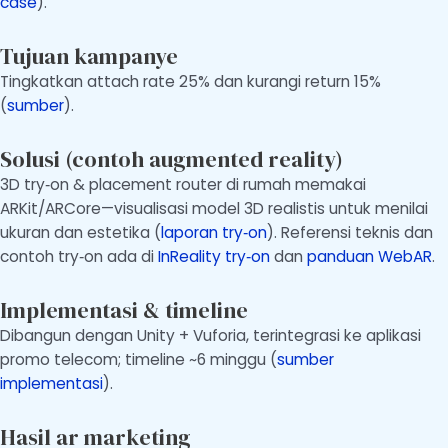
case
).
Tujuan kampanye
Tingkatkan attach rate 25% dan kurangi return 15%
(
sumber
).
Solusi (contoh augmented reality)
3D try‑on & placement router di rumah memakai
ARKit/ARCore—visualisasi model 3D realistis untuk menilai
ukuran dan estetika (
laporan try‑on
). Referensi teknis dan
contoh try‑on ada di
InReality try‑on
dan
panduan WebAR
.
Implementasi & timeline
Dibangun dengan Unity + Vuforia, terintegrasi ke aplikasi
promo telecom; timeline ~6 minggu (
sumber
implementasi
).
Hasil ar marketing