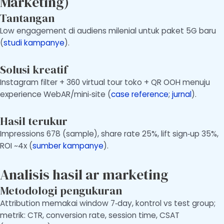
Marketing)
Tantangan
Low engagement di audiens milenial untuk paket 5G baru
(
studi kampanye
).
Solusi kreatif
Instagram filter + 360 virtual tour toko + QR OOH menuju
experience WebAR/mini‑site (
case reference
;
jurnal
).
Hasil terukur
Impressions 678 (sample), share rate 25%, lift sign‑up 35%,
ROI ~4x (
sumber kampanye
).
Analisis hasil ar marketing
Metodologi pengukuran
Attribution memakai window 7‑day, kontrol vs test group;
metrik: CTR, conversion rate, session time, CSAT