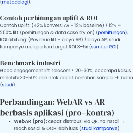
(
metodologi
).
Contoh perhitungan uplift & ROI
Contoh uplift: (42% konversi AR − 12% baseline) / 12% =
250% lift (perhitungan & data case try‑on) (
perhitungan
).
ROI dihitung: (Revenue lift − biaya AR) / biaya AR; studi
kampanye melaporkan target ROI 3–5x (
sumber ROI
).
Benchmark industri
Good engagement lift telecom ≈ 20–30%; beberapa kasus
melebihi 30–50% dan efek dapat bertahan sampai ~6 bulan
(
studi
).
Perbandingan: WebAR vs AR
berbasis aplikasi (pro–kontra)
WebAR (pro):
cepat distribusi via QR, no install →
reach sosial & OOH lebih luas (
studi kampanye
).