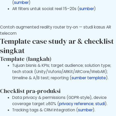
(
sumber
)
AR filters untuk social: reel 15–20s (
sumber
)
Contoh augmented reality router try‑on — studi kasus AR
telecom
Template case study ar & checklist
singkat
Template (langkah)
Tujuan bisnis & KPIs; target audience; solution type;
tech stack (Unity/Vuforia/ARKit/ARCore/WebAR);
timeline & A/B test; reporting (
sumber template
).
Checklist pra‑produksi
Data privacy & permissions (GDPR‑style), device
coverage target ≥80% (
privacy reference
;
studi
).
Tracking tags & CRM integration (
sumber
).