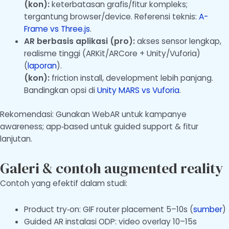
(kon):
keterbatasan grafis/fitur kompleks;
tergantung browser/device. Referensi teknis:
A-
Frame vs Three.js
.
AR berbasis aplikasi (pro):
akses sensor lengkap,
realisme tinggi (ARKit/ARCore + Unity/Vuforia)
(
laporan
).
(kon):
friction install, development lebih panjang.
Bandingkan opsi di
Unity MARS vs Vuforia
.
Rekomendasi: Gunakan WebAR untuk kampanye
awareness; app‑based untuk guided support & fitur
lanjutan.
Galeri & contoh augmented reality
Contoh yang efektif dalam studi:
Product try‑on: GIF router placement 5–10s (
sumber
)
Guided AR instalasi ODP: video overlay 10–15s