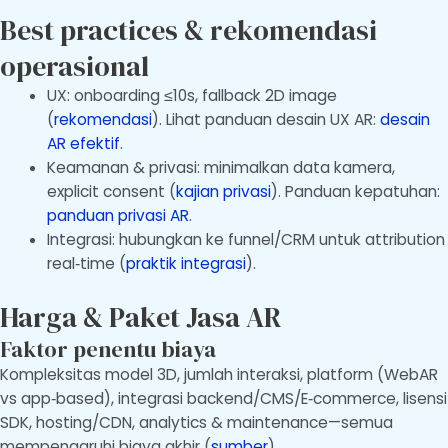
Best practices & rekomendasi
operasional
UX: onboarding ≤10s, fallback 2D image
(
rekomendasi
). Lihat panduan desain UX AR:
desain
AR efektif
.
Keamanan & privasi: minimalkan data kamera,
explicit consent (
kajian privasi
). Panduan kepatuhan:
panduan privasi AR
.
Integrasi: hubungkan ke funnel/CRM untuk attribution
real‑time (
praktik integrasi
).
Harga & Paket Jasa AR
Faktor penentu biaya
Kompleksitas model 3D, jumlah interaksi, platform (WebAR
vs app‑based), integrasi backend/CMS/E‑commerce, lisensi
SDK, hosting/CDN, analytics & maintenance—semua
mempengaruhi biaya akhir (
sumber
).