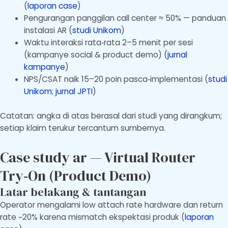
(
laporan case
)
Pengurangan panggilan call center ≈ 50% — panduan
instalasi AR (
studi Unikom
)
Waktu interaksi rata‑rata 2–5 menit per sesi
(kampanye social & product demo) (
jurnal
kampanye
)
NPS/CSAT naik 15–20 poin pasca‑implementasi (
studi
Unikom
;
jurnal JPTI
)
Catatan: angka di atas berasal dari studi yang dirangkum;
setiap klaim terukur tercantum sumbernya.
Case study ar — Virtual Router
Try‑On (Product Demo)
Latar belakang & tantangan
Operator mengalami low attach rate hardware dan return
rate ~20% karena mismatch ekspektasi produk (
laporan