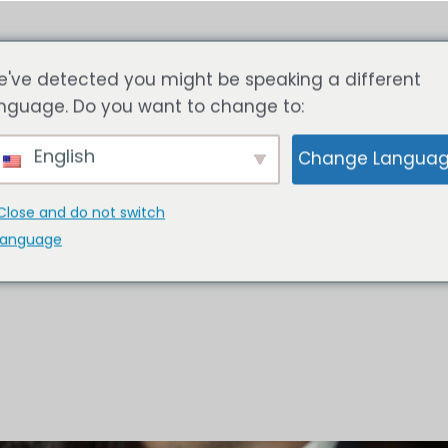
HOME
SOLUSI
TENTANG 
've detected you might be speaking a different
nguage. Do you want to change to:
English
Change Langua
Close and do not switch
language
tion