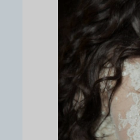
4
Cara
Membuat
Undangan
Pernikahan
Online
Menggunakan
Teknologi
AR