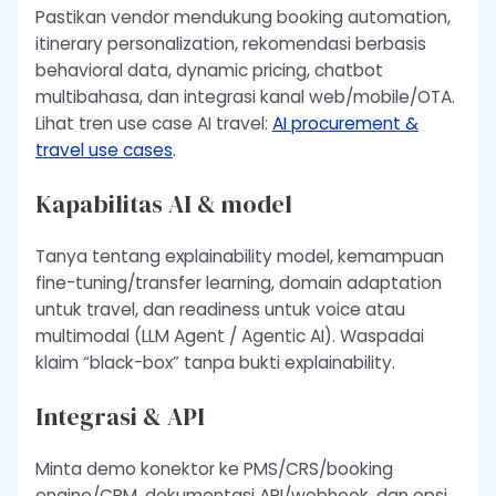
Pastikan vendor mendukung booking automation,
itinerary personalization, rekomendasi berbasis
behavioral data, dynamic pricing, chatbot
multibahasa, dan integrasi kanal web/mobile/OTA.
Lihat tren use case AI travel:
AI procurement &
travel use cases
.
Kapabilitas AI & model
Tanya tentang explainability model, kemampuan
fine-tuning/transfer learning, domain adaptation
untuk travel, dan readiness untuk voice atau
multimodal (LLM Agent / Agentic AI). Waspadai
klaim “black-box” tanpa bukti explainability.
Integrasi & API
Minta demo konektor ke PMS/CRS/booking
engine/CRM, dokumentasi API/webhook, dan opsi